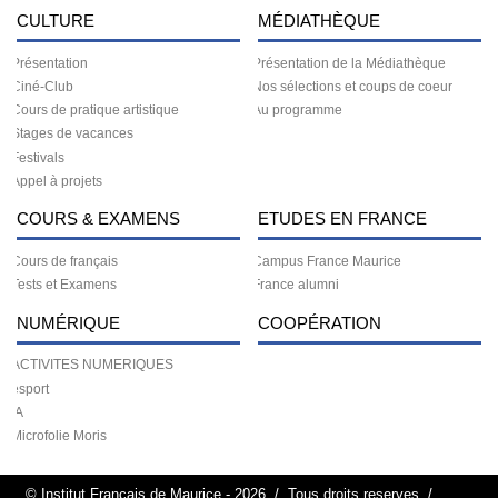
CULTURE
MÉDIATHÈQUE
Présentation
Présentation de la Médiathèque
Ciné-Club
Nos sélections et coups de coeur
Cours de pratique artistique
Au programme
Stages de vacances
Festivals
Appel à projets
COURS & EXAMENS
ETUDES EN FRANCE
Cours de français
Campus France Maurice
Tests et Examens
France alumni
NUMÉRIQUE
COOPÉRATION
ACTIVITES NUMERIQUES
esport
IA
Microfolie Moris
© Institut Français de Maurice - 2026
/
Tous droits reserves
/