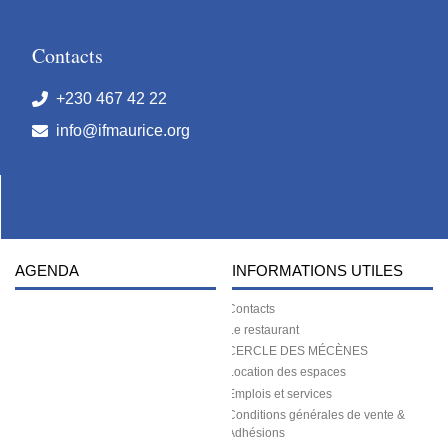
Contacts
+230 467 42 22
info@ifmaurice.org
AGENDA
INFORMATIONS UTILES
Contacts
Le restaurant
CERCLE DES MÉCÈNES
Location des espaces
Emplois et services
Conditions générales de vente &
Adhésions