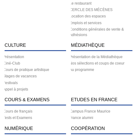
Le restaurant
CERCLE DES MÉCÈNES
Location des espaces
Emplois et services
Conditions générales de vente &
Adhésions
CULTURE
MÉDIATHÈQUE
Présentation
Présentation de la Médiathèque
Ciné-Club
Nos sélections et coups de coeur
Cours de pratique artistique
Au programme
Stages de vacances
Festivals
Appel à projets
COURS & EXAMENS
ETUDES EN FRANCE
Cours de français
Campus France Maurice
Tests et Examens
France alumni
NUMÉRIQUE
COOPÉRATION