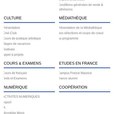
Conditions générales de vente &
Adhésions
CULTURE
MÉDIATHÈQUE
Présentation
Présentation de la Médiathèque
Ciné-Club
Nos sélections et coups de coeur
Cours de pratique artistique
Au programme
Stages de vacances
Festivals
Appel à projets
COURS & EXAMENS
ETUDES EN FRANCE
Cours de français
Campus France Maurice
Tests et Examens
France alumni
NUMÉRIQUE
COOPÉRATION
ACTIVITES NUMERIQUES
esport
IA
Microfolie Moris