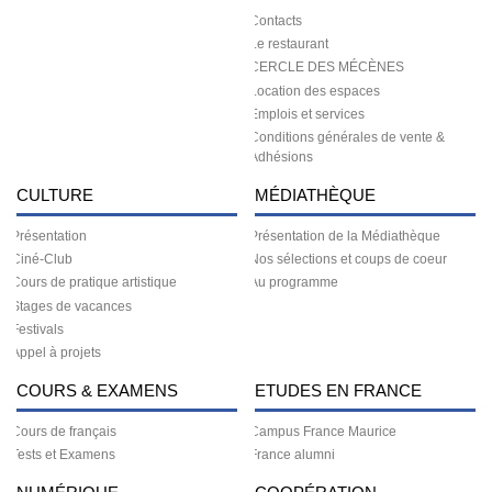
Contacts
Le restaurant
CERCLE DES MÉCÈNES
Location des espaces
Emplois et services
Conditions générales de vente &
Adhésions
CULTURE
MÉDIATHÈQUE
Présentation
Présentation de la Médiathèque
Ciné-Club
Nos sélections et coups de coeur
Cours de pratique artistique
Au programme
Stages de vacances
Festivals
Appel à projets
COURS & EXAMENS
ETUDES EN FRANCE
Cours de français
Campus France Maurice
Tests et Examens
France alumni