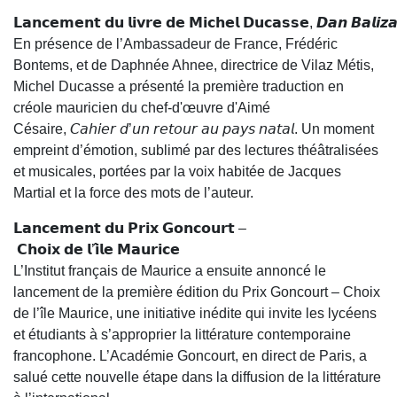
𝗟𝗮𝗻𝗰𝗲𝗺𝗲𝗻𝘁 𝗱𝘂 𝗹𝗶𝘃𝗿𝗲 𝗱𝗲 𝗠𝗶𝗰𝗵𝗲𝗹 𝗗𝘂𝗰𝗮𝘀𝘀𝗲, 𝘿𝙖𝙣 𝘽𝙖𝙡𝙞𝙯𝙖
En présence de l’Ambassadeur de France, Frédéric
Bontems, et de Daphnée Ahnee, directrice de Vilaz Métis,
Michel Ducasse a présenté la première traduction en
créole mauricien du chef-d'œuvre d'Aimé
Césaire, 𝘊𝘢𝘩𝘪𝘦𝘳 𝘥’𝘶𝘯 𝘳𝘦𝘵𝘰𝘶𝘳 𝘢𝘶 𝘱𝘢𝘺𝘴 𝘯𝘢𝘵𝘢𝘭. Un moment
empreint d’émotion, sublimé par des lectures théâtralisées
et musicales, portées par la voix habitée de Jacques
Martial et la force des mots de l’auteur.
𝗟𝗮𝗻𝗰𝗲𝗺𝗲𝗻𝘁 𝗱𝘂 𝗣𝗿𝗶𝘅 𝗚𝗼𝗻𝗰𝗼𝘂𝗿𝘁 –
𝗖𝗵𝗼𝗶𝘅 𝗱𝗲 𝗹’𝗶̂𝗹𝗲 𝗠𝗮𝘂𝗿𝗶𝗰𝗲
L’Institut français de Maurice a ensuite annoncé le
lancement de la première édition du Prix Goncourt – Choix
de l’île Maurice, une initiative inédite qui invite les lycéens
et étudiants à s’approprier la littérature contemporaine
francophone. L’Académie Goncourt, en direct de Paris, a
salué cette nouvelle étape dans la diffusion de la littérature