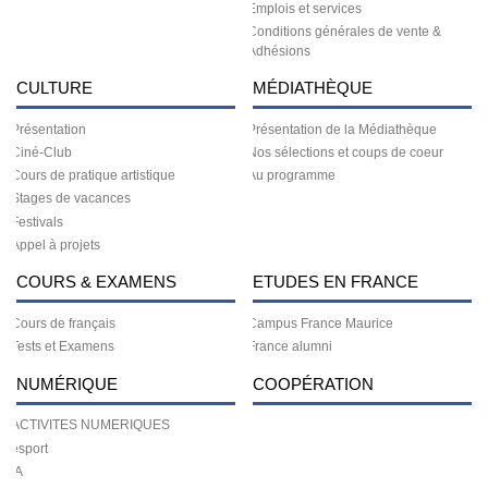
Emplois et services
Conditions générales de vente &
Adhésions
CULTURE
MÉDIATHÈQUE
Présentation
Présentation de la Médiathèque
Ciné-Club
Nos sélections et coups de coeur
Cours de pratique artistique
Au programme
Stages de vacances
Festivals
Appel à projets
COURS & EXAMENS
ETUDES EN FRANCE
Cours de français
Campus France Maurice
Tests et Examens
France alumni
NUMÉRIQUE
COOPÉRATION
ACTIVITES NUMERIQUES
esport
IA